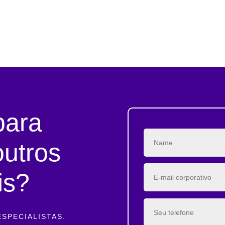
para
outros
is?
SPECIALISTAS.